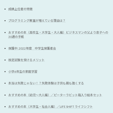
成績上位者の特徴
プログラミング教室が増えている理由は？
おすすめの本（高校生・大学生・大人編）ビジネスマンの父より息子への
30通の手紙
保護中: 2022年度 中学生保護者会
検定試験を受けるメリット
小学6年生の家庭学習
本当は失敗じゃない！？失敗体験は子供も親も強くする
おすすめの本（幼児〜大人編）／ピーターラビット箱入り絵本セット
おすすめの本（大学生・社会人編）／LIFE SHIFT ライフシフト