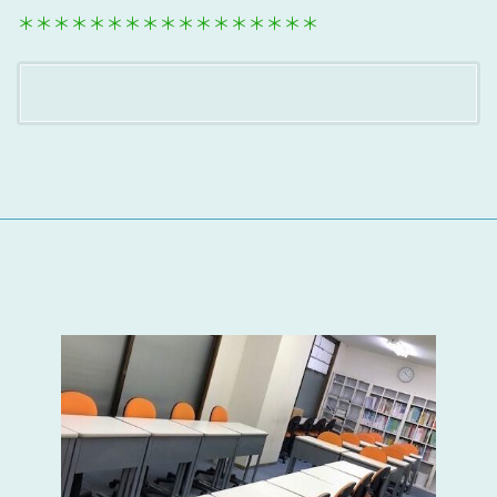
＊＊＊＊＊＊＊＊＊＊＊＊＊＊＊＊＊